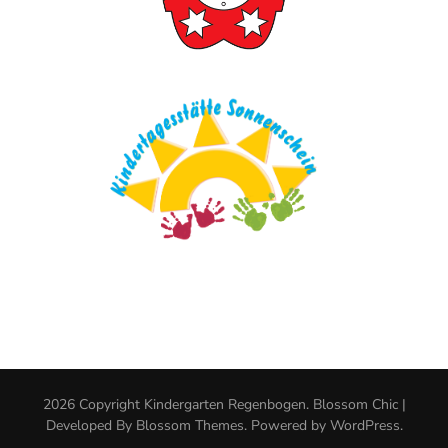
2026 Copyright
Kindergarten Regenbogen
.
Blossom Chic |
Developed By
Blossom Themes
. Powered by
WordPress
.