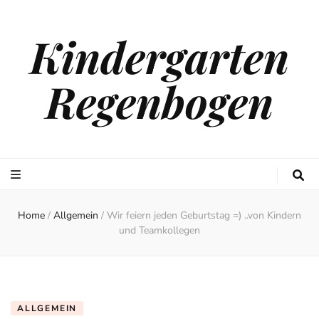
Kindergarten
Regenbogen
Home
/
Allgemein
/
Wir feiern jeden Geburtstag =) ..von Kindern
und Teamkollegen
ALLGEMEIN