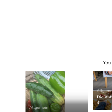
Post
Navigation
You 
Allgeme
Die Waff
:)
Allgemein