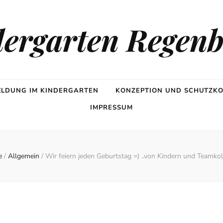
ergarten Regen
LDUNG IM KINDERGARTEN
KONZEPTION UND SCHUTZK
IMPRESSUM
e
/
Allgemein
/
Wir feiern jeden Geburtstag =) ..von Kindern und Teamko